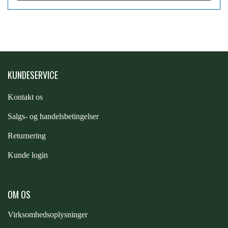
PREMIER EQUINE KØLETERAPI
LIKIT
PREMIER EQUINE GROOMING & STALD
MUSTAD
KUNDESERVICE
PREMIER EQUINE RYTTER
NAF
Kontakt os
S
algs- og handelsbetingelser
PHARMACARE
Returnering
Kunde login
PREMIER EQUINE
OM OS
RACING TACK
Virksomhedsoplysninger