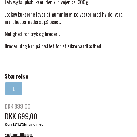
BACK ON TRACK
STRØMPER
Letvægts løbsbukser, der kun vejer ca. 300g.
INSEKTBESKYTTELSE
PREMIER EQUINE LINERS & DÆKKEN
TRAVDÆKKEN & TILBEHØR
Jockey bukserne lavet af gummieret polyester med hvide
lycra
TILBEHØR
TERAPI PRODUKTER
CARR & DAY & MARTIN
HUER & HALSTØRKLÆDER
manchetter nederst på benet.
HESTEBOLCHER & TREATS
SKO & VÆRKTØJ
Mulighed for tryk og broderi.
PREMIER EQUINE WALKER & RIDEDÆKKEN
CUSTOM
GAVEARTIKLER VOKSNE
TILSKUD & VITAMINER
Broderi dog kun på bæltet for at sikre vandtæthed.
VOGNE & TILBEHØR
PREMIER EQUINE INSEKTBESKYTTELSE
DELTACAST
BØRN & JUNIOR
STALD & FOLD
TRAV KUSK
Størrelse
PREMIER EQUINE MAGNET & INFRARØD
EMIN
SKO & SMEDEVÆRKTØJ
L
TERAPI
PONYTRAV
FENWICK LIQUID TITANIUM®
DKK 899,00
PREMIER EQUINE GRIMER & TRÆKTOV
MONTÉ
DKK 699,00
FINNTACK
PREMIER EQUINE TRENSE & TILBEHØR
GALOP
Fragt omk. tillægges