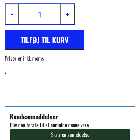
FORAN EQUINE
−
+
PREMIER EQUINE SADLER
GP TACK
PREMIER EQUINE SADEL TILBEHØR
TILFØJ TIL KURV
HAPPY MOUTH
PREMIER EQUINE SADELUNDERLAG
Priser er inkl. moms
HEVARI
PREMIER EQUINE PADS
JACKS
PREMIER EQUINE BENBESKYTTELSE
KÄLLQUIST EQUESTIAN
Kundeanmeldelser
PREMIER EQUINE TRANSPORT
Bliv den første til at anmelde denne vare
BESKYTTELSE
Skriv en anmeldelse
LEMIEUX