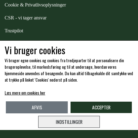
STAR TACK
Cookie & Privatlivsoplysninger
CSR - vi tager ansvar
STUD MUFFIN
Trustpilot
Samarbejde
-
affiliates
Vi bruger cookies
TIMER GPS
Vi bruger egne cookies og cookies fra tredjeparter til at personalisere din
Hos os kan du betale med:
brugeroplevelse, til markedsføring og til at undersøge, hvordan vores
TKO
hjemmeside anvendes af besøgende. Du kan altid tilbagekalde dit samtykke ved
at trykke på linket 'Cookies' nederst på siden.
WAHLSTEN
Læs mere om cookies her
Kommende åbningstider i butikken i Charlottenlund
AFVIS
ACCEPTER
WALDHAUSEN
INDSTILLINGER
WALSH
Copyright -
Travshoppen.dk ApS - CVR: DK40995951