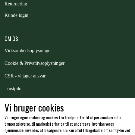
Returnering
PREMIER EQUINE KØLETERAPI
Kunde login
LIKIT
PREMIER EQUINE GROOMING & STALD
MUSTAD
OM OS
Virksomhedsoplysninger
PREMIER EQUINE RYTTER
NAF
Cookie & Privatlivsoplysninger
CSR - vi tager ansvar
PHARMACARE
Trustpilot
PREMIER EQUINE
Samarbejde
-
affiliates
Vi bruger cookies
Vi bruger egne cookies og cookies fra tredjeparter til at personalisere din
RACING TACK
Hos os kan du betale med:
brugeroplevelse, til markedsføring og til at undersøge, hvordan vores
hjemmeside anvendes af besøgende. Du kan altid tilbagekalde dit samtykke ved