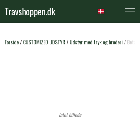
Travshoppen.dk
NYHEDER
Forside
CUSTOMIZED UDSTYR
Udstyr med tryk og broderi
Beta 
HEST
GRIMER & TRÆKTOVE
RYTTER
TRENSER & TILBEHØR
RIDEBUKSER & LEGGINS
Intet billede
PLEJE & STALD
SADLER & TILBEHØR
TRØJER, BLUSER & T-SHIRTS
STRIGLER & TILBEHØR