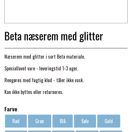
TRAV & GALOP
DÆKKENER & TILBEHØR
JAKKER & VESTE
STRIGLEKASSER & STALDSKABE
SEJRSDÆKKENER
KRAFFT FODER
BANDAGER & BENBESKYTTELSE
Beta næserem med glitter
SKO & STØVLER
SÅRPLEJE & STALDAPOTEK
TRAVUDSTYR MED NAVN
PREMIER EQUINE
PLEJE & STALD
PISKE & SPORER
SHAMPOO & SHINER
Næserem med glitter i sort Beta materiale.
GRIMER & TRÆKTOV
PREMIER EQUINE REGN - &
Speciallavet vare - leveringstid 1-3 uger.
TILSKUD & VITAMINER
OUTLET
HJELME
HOVPLEJE
OVERGANGSDÆKKEN
SELER & TILBEHØR
Rengøres med fugtig klud - tåler ikke vask.
LONGERING
Kan ikke byttes eller returneres.
SIKKERHEDSVESTE
BRANDS
LÆDER & UDSTYRSPLEJE
PREMIER EQUINE VINTERDÆKKEN
HOVEDLAG & TILBEHØR
Farve
PONY & SHETTY
ANIMALINTEX®
HANDSKER
KLIPPEMASKINER & STØVSUGERE
PREMIER EQUINE STALDDÆKKEN
GAMSCHER & BANDAGER
Rød
Grøn
Blå
Sølv
Guld
TRANSPORT UDSTYR