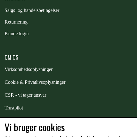
S
algs- og handelsbetingelser
ZILCO
Returnering
QHP -BRANDS OF Q
Kunde login
PREMIER EQUINE INSEKTBESKYTTELSE
OM OS
Virksomhedsoplysninger
Cookie & Privatlivsoplysninger
CSR - vi tager ansvar
Trustpilot
Samarbejde
-
affiliates
Vi bruger cookies