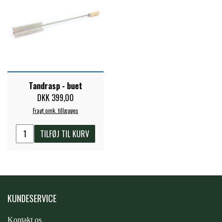
STAR TACK
STUD MUFFIN
TIMER GPS
Tandrasp - buet
DKK 399,00
TKO
Fragt omk. tillægges
TILFØJ TIL KURV
WAHLSTEN
WALDHAUSEN
KUNDESERVICE
WALSH
Kontakt os