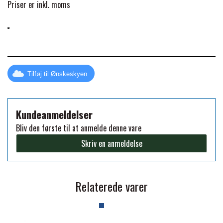
Priser er inkl. moms
FORAN EQUINE
PREMIER EQUINE SADLER
GP TACK
PREMIER EQUINE SADEL TILBEHØR
Tilføj til Ønskeskyen
HAPPY MOUTH
PREMIER EQUINE SADELUNDERLAG
Kundeanmeldelser
HEVARI
PREMIER EQUINE PADS
Bliv den første til at anmelde denne vare
Skriv en anmeldelse
JACKS
PREMIER EQUINE BENBESKYTTELSE
Relaterede varer
KÄLLQUIST EQUESTIAN
PREMIER EQUINE TRANSPORT
BESKYTTELSE
LEMIEUX