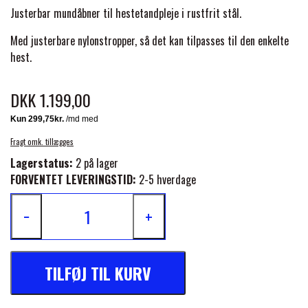
BACK ON TRACK
STRØMPER
INSEKTBESKYTTELSE
PREMIER EQUINE LINERS & DÆKKEN
Justerbar mundåbner til hestetandpleje i rustfrit stål.
TRAVDÆKKEN & TILBEHØR
TILBEHØR
Med justerbare nylonstropper, så det kan tilpasses til den enkelte
TERAPI PRODUKTER
CARR & DAY & MARTIN
HUER & HALSTØRKLÆDER
HESTEBOLCHER & TREATS
hest.
SKO & VÆRKTØJ
PREMIER EQUINE WALKER & RIDEDÆKKEN
CUSTOM
GAVEARTIKLER VOKSNE
DKK 1.199,00
TILSKUD & VITAMINER
VOGNE & TILBEHØR
PREMIER EQUINE INSEKTBESKYTTELSE
DELTACAST
BØRN & JUNIOR
Fragt omk. tillægges
STALD & FOLD
TRAV KUSK
Lagerstatus:
2 på lager
PREMIER EQUINE MAGNET & INFRARØD
FORVENTET LEVERINGSTID:
2-5 hverdage
EMIN
SKO & SMEDEVÆRKTØJ
TERAPI
PONYTRAV
−
+
FENWICK LIQUID TITANIUM®
PREMIER EQUINE GRIMER & TRÆKTOV
MONTÉ
TILFØJ TIL KURV
FINNTACK
PREMIER EQUINE TRENSE & TILBEHØR
GALOP