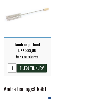
PREMIER EQUINE KØLETERAPI
LIKIT
PREMIER EQUINE GROOMING & STALD
MUSTAD
PREMIER EQUINE RYTTER
Tandrasp - buet
NAF
DKK 399,00
Fragt omk. tillægges
PHARMACARE
TILFØJ TIL KURV
PREMIER EQUINE
Andre har også købt
RACING TACK