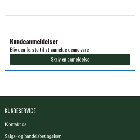
PREMIER EQUINE KØLETERAPI
LIKIT
PREMIER EQUINE GROOMING & STALD
MUSTAD
Kundeanmeldelser
Bliv den første til at anmelde denne vare
PREMIER EQUINE RYTTER
Skriv en anmeldelse
NAF
PHARMACARE
PREMIER EQUINE
KUNDESERVICE
RACING TACK
Kontakt os
S
algs- og handelsbetingelser