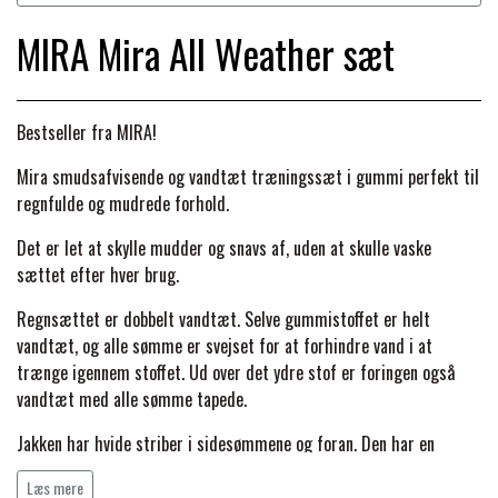
BACK ON TRACK
STRØMPER
INSEKTBESKYTTELSE
PREMIER EQUINE LINERS & DÆKKEN
TRAVDÆKKEN & TILBEHØR
MIRA Mira All Weather sæt
TILBEHØR
TERAPI PRODUKTER
CARR & DAY & MARTIN
HUER & HALSTØRKLÆDER
HESTEBOLCHER & TREATS
SKO & VÆRKTØJ
PREMIER EQUINE WALKER & RIDEDÆKKEN
Bestseller fra MIRA!
CUSTOM
GAVEARTIKLER VOKSNE
TILSKUD & VITAMINER
Mira smudsafvisende og vandtæt træningssæt i gummi perfekt til
VOGNE & TILBEHØR
regnfulde og mudrede forhold.
PREMIER EQUINE INSEKTBESKYTTELSE
DELTACAST
BØRN & JUNIOR
STALD & FOLD
Det er let at skylle mudder og snavs af, uden at skulle vaske
TRAV KUSK
sættet efter hver brug.
PREMIER EQUINE MAGNET & INFRARØD
EMIN
SKO & SMEDEVÆRKTØJ
Regnsættet er dobbelt vandtæt. Selve gummistoffet er helt
TERAPI
PONYTRAV
vandtæt, og alle sømme er svejset for at forhindre vand i at
trænge igennem stoffet. Ud over det ydre stof er foringen også
FENWICK LIQUID TITANIUM®
PREMIER EQUINE GRIMER & TRÆKTOV
vandtæt med alle sømme tapede.
MONTÉ
Jakken har hvide striber i sidesømmene og foran. Den har en
FINNTACK
længere bagdel, velcrojustering på manchetter, krave og forneden.
PREMIER EQUINE TRENSE & TILBEHØR
GALOP
Læs mere
Bukserne har høj talje, seler, hvide striber på sidesømmene,