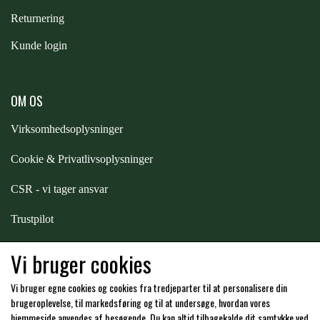
STAR TACK
Returnering
Kunde login
STUD MUFFIN
OM OS
TIMER GPS
Virksomhedsoplysninger
TKO
Cookie & Privatlivsoplysninger
CSR - vi tager ansvar
WAHLSTEN
Trustpilot
Samarbejde
-
affiliates
WALDHAUSEN
Vi bruger cookies
Vi bruger egne cookies og cookies fra tredjeparter til at personalisere din
Hos os kan du betale med:
WALSH
brugeroplevelse, til markedsføring og til at undersøge, hvordan vores
hjemmeside anvendes af besøgende. Du kan altid tilbagekalde dit samtykke ved