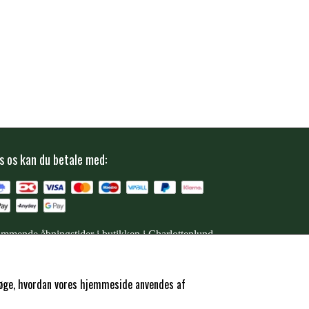
s os kan du betale med:
mmende åbningstider i butikken i Charlottenlund
ersøge, hvordan vores hjemmeside anvendes af