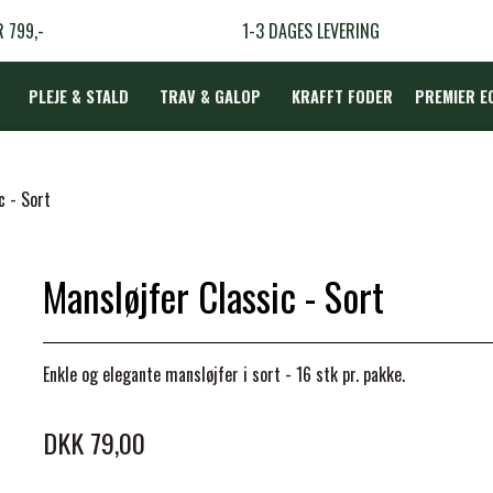
R 799,-
1-3 DAGES LEVERING
PLEJE & STALD
TRAV & GALOP
KRAFFT FODER
PREMIER E
DÆKKEN
c - Sort
Mansløjfer Classic - Sort
LBEHØR
N
Enkle og elegante mansløjfer i sort - 16 stk pr. pakke.
TERAPI
DKK 79,00