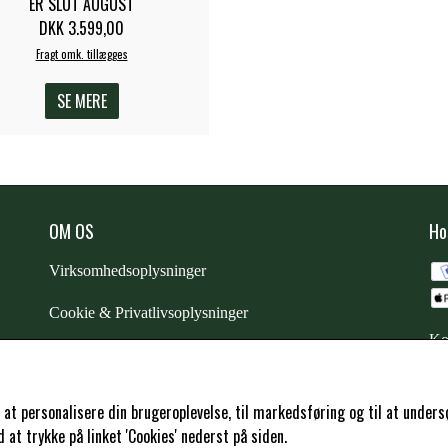
ER SLUT AUGUST
DKK 3.599,00
Fragt omk. tillægges
SE MERE
OM OS
Ho
Virksomhedsoplysninger
Cookie & Privatlivsoplysninger
Ko
CSR - vi tager ansvar
Trustpilot
l at personalisere din brugeroplevelse, til markedsføring og til at und
at trykke på linket 'Cookies' nederst på siden.
Samarbejde
-
affiliates