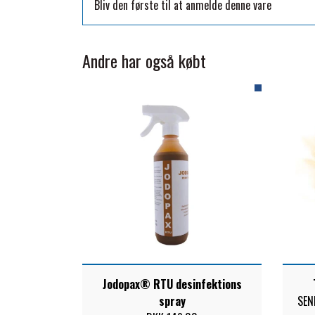
Bliv den første til at anmelde denne vare
TKO
WAHLSTEN
Andre har også købt
WALDHAUSEN
WALSH
ZILCO
QHP -BRANDS OF Q
PREMIER EQUINE INSEKTBESKYTTELSE
Jodopax® RTU desinfektions
spray
SEN