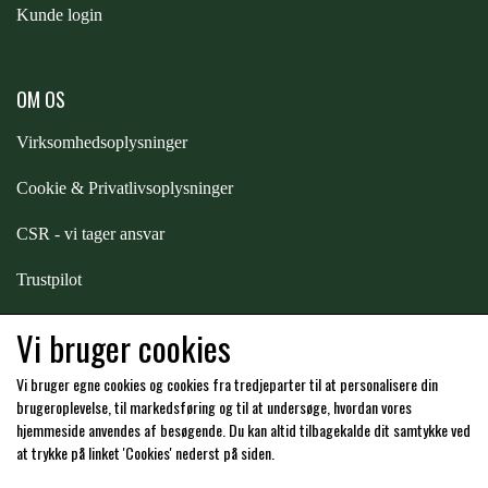
Kunde login
PREMIER EQUINE KØLETERAPI
LIKIT
OM OS
PREMIER EQUINE GROOMING & STALD
MUSTAD
Virksomhedsoplysninger
Cookie & Privatlivsoplysninger
PREMIER EQUINE RYTTER
NAF
CSR - vi tager ansvar
Trustpilot
PHARMACARE
Samarbejde
-
affiliates
Vi bruger cookies
PREMIER EQUINE
Vi bruger egne cookies og cookies fra tredjeparter til at personalisere din
Hos os kan du betale med:
brugeroplevelse, til markedsføring og til at undersøge, hvordan vores
hjemmeside anvendes af besøgende. Du kan altid tilbagekalde dit samtykke ved
RACING TACK
at trykke på linket 'Cookies' nederst på siden.