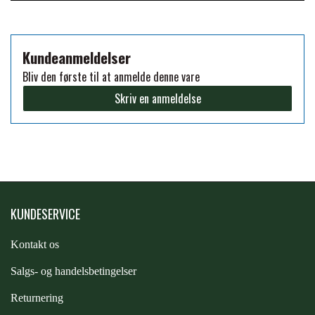
FORAN EQUINE
PREMIER EQUINE SADLER
Kundeanmeldelser
GP TACK
Bliv den første til at anmelde denne vare
PREMIER EQUINE SADEL TILBEHØR
Skriv en anmeldelse
HAPPY MOUTH
PREMIER EQUINE SADELUNDERLAG
HEVARI
PREMIER EQUINE PADS
JACKS
KUNDESERVICE
PREMIER EQUINE BENBESKYTTELSE
Kontakt os
KÄLLQUIST EQUESTIAN
PREMIER EQUINE TRANSPORT
S
algs- og handelsbetingelser
BESKYTTELSE
Returnering
LEMIEUX