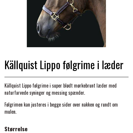
TRAV & GALOP
DÆKKENER & TILBEHØR
JAKKER & VESTE
STRIGLEKASSER & STALDSKABE
SEJRSDÆKKENER
KRAFFT FODER
BANDAGER & BENBESKYTTELSE
SKO & STØVLER
SÅRPLEJE & STALDAPOTEK
TRAVUDSTYR MED NAVN
PREMIER EQUINE
PLEJE & STALD
PISKE & SPORER
SHAMPOO & SHINER
GRIMER & TRÆKTOV
Källquist Lippo følgrime i læder
PREMIER EQUINE REGN - &
TILSKUD & VITAMINER
OUTLET
HJELME
HOVPLEJE
OVERGANGSDÆKKEN
SELER & TILBEHØR
Källquist Lippo følgrime i super blødt mørkebrunt læder med
LONGERING
naturfarvede syninger og messing spænder.
SIKKERHEDSVESTE
BRANDS
LÆDER & UDSTYRSPLEJE
PREMIER EQUINE VINTERDÆKKEN
HOVEDLAG & TILBEHØR
Følgrimen kan justeres i begge sider over nakken og rundt om
PONY & SHETTY
mulen.
ANIMALINTEX®
HANDSKER
KLIPPEMASKINER & STØVSUGERE
PREMIER EQUINE STALDDÆKKEN
GAMSCHER & BANDAGER
Størrelse
TRANSPORT UDSTYR