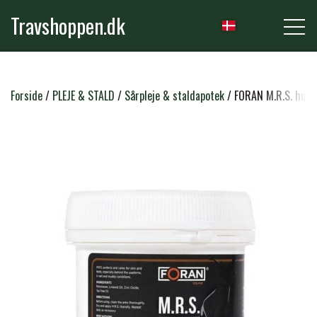
Travshoppen.dk
NYHEDER
Forside
PLEJE & STALD
Sårpleje & staldapotek
FORAN M.R.S. hud-
HEST
GRIMER & TRÆKTOVE
RYTTER
TRENSER & TILBEHØR
RIDEBUKSER & LEGGINS
PLEJE & STALD
SADLER & TILBEHØR
TRØJER, BLUSER & T-SHIRTS
STRIGLER & TILBEHØR