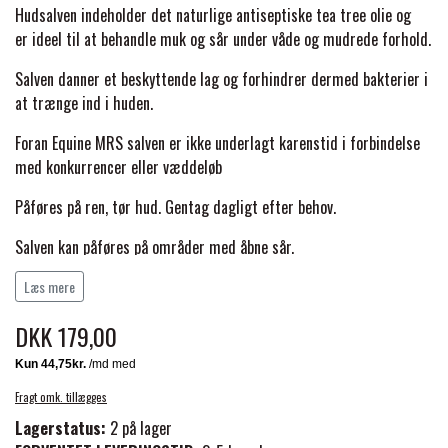
BACK ON TRACK
STRØMPER
INSEKTBESKYTTELSE
PREMIER EQUINE LINERS & DÆKKEN
Hudsalven indeholder det
naturlige antiseptiske
tea tree olie og
TRAVDÆKKEN & TILBEHØR
er ideel til at behandle muk og sår under våde og mudrede forhold.
TILBEHØR
TERAPI PRODUKTER
CARR & DAY & MARTIN
HUER & HALSTØRKLÆDER
Salven danner et beskyttende lag og forhindrer dermed bakterier i
HESTEBOLCHER & TREATS
SKO & VÆRKTØJ
at trænge ind i huden.
PREMIER EQUINE WALKER & RIDEDÆKKEN
CUSTOM
GAVEARTIKLER VOKSNE
Foran Equine MRS salven er ikke underlagt karenstid i forbindelse
TILSKUD & VITAMINER
VOGNE & TILBEHØR
med konkurrencer eller væddeløb
PREMIER EQUINE INSEKTBESKYTTELSE
DELTACAST
BØRN & JUNIOR
Påføres på ren, tør hud.
Gentag dagligt efter behov.
STALD & FOLD
TRAV KUSK
Salven kan påføres på områder med åbne sår.
PREMIER EQUINE MAGNET & INFRARØD
EMIN
SKO & SMEDEVÆRKTØJ
Kun til ekstern brug
Læs mere
TERAPI
PONYTRAV
DKK 179,00
FENWICK LIQUID TITANIUM®
PREMIER EQUINE GRIMER & TRÆKTOV
MONTÉ
Fragt omk. tillægges
FINNTACK
PREMIER EQUINE TRENSE & TILBEHØR
Lagerstatus:
2 på lager
GALOP