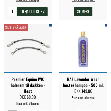
STAR TACK
TILFØJ TIL KURV
SE MERE
STUD MUFFIN
SIDSTE PÅ LAGER
TIMER GPS
TKO
WAHLSTEN
Premier Equine PVC
NAF Lavender Wash
halerem til dækken -
hesteshampoo - 500 ml.
WALDHAUSEN
Hest
DKK 149,00
DKK 69,00
Fragt omk. tillægges
Fragt omk. tillægges
WALSH