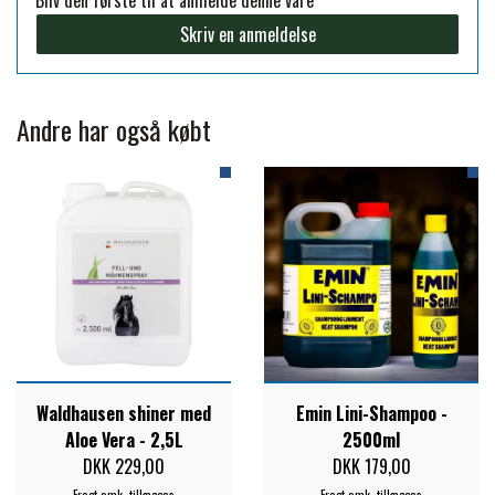
Skriv en anmeldelse
PREMIER EQUINE KØLETERAPI
LIKIT
PREMIER EQUINE GROOMING & STALD
Andre har også købt
MUSTAD
PREMIER EQUINE RYTTER
NAF
PHARMACARE
PREMIER EQUINE
Waldhausen shiner med
Emin Lini-Shampoo -
RACING TACK
Aloe Vera - 2,5L
2500ml
DKK 229,00
DKK 179,00
Fragt omk. tillægges
Fragt omk. tillægges