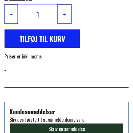
FORAN EQUINE
−
+
PREMIER EQUINE SADLER
GP TACK
PREMIER EQUINE SADEL TILBEHØR
TILFØJ TIL KURV
HAPPY MOUTH
PREMIER EQUINE SADELUNDERLAG
Priser er inkl. moms
HEVARI
PREMIER EQUINE PADS
JACKS
PREMIER EQUINE BENBESKYTTELSE
KÄLLQUIST EQUESTIAN
Kundeanmeldelser
PREMIER EQUINE TRANSPORT
Bliv den første til at anmelde denne vare
BESKYTTELSE
Skriv en anmeldelse
LEMIEUX