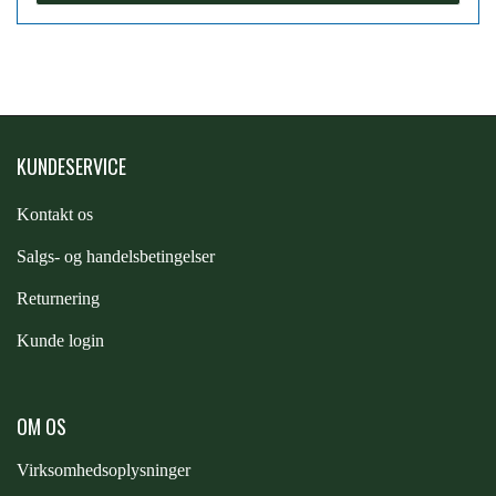
PREMIER EQUINE KØLETERAPI
LIKIT
PREMIER EQUINE GROOMING & STALD
MUSTAD
KUNDESERVICE
PREMIER EQUINE RYTTER
NAF
Kontakt os
S
algs- og handelsbetingelser
PHARMACARE
Returnering
Kunde login
PREMIER EQUINE
OM OS
RACING TACK
Virksomhedsoplysninger