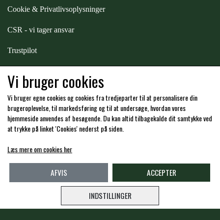
STAR TACK
Cookie & Privatlivsoplysninger
CSR - vi tager ansvar
STUD MUFFIN
Trustpilot
Samarbejde
-
affiliates
TIMER GPS
Vi bruger cookies
Vi bruger egne cookies og cookies fra tredjeparter til at personalisere din
Hos os kan du betale med:
TKO
brugeroplevelse, til markedsføring og til at undersøge, hvordan vores
hjemmeside anvendes af besøgende. Du kan altid tilbagekalde dit samtykke ved
at trykke på linket 'Cookies' nederst på siden.
WAHLSTEN
Læs mere om cookies her
Kommende åbningstider i butikken i Charlottenlund
AFVIS
ACCEPTER
WALDHAUSEN
INDSTILLINGER
WALSH
Copyright -
Travshoppen.dk ApS - CVR: DK40995951