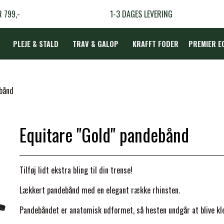
R 799,-
1-3 DAGES LEVERING
PLEJE & STALD
TRAV & GALOP
KRAFFT FODER
PREMIER E
DÆKKEN
ebånd
Equitare "Gold" pandebånd
LBEHØR
N
Tilføj lidt ekstra bling til din trense!
TERAPI
Lækkert pandebånd med en elegant række rhinsten.
Pandebåndet er anatomisk udformet, så hesten undgår at blive k