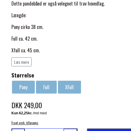
Dette pandebånd er også velegnet til trav hovedlag.
Længde:
Pony cirka 38 cm.
Full ca. 42 cm.
ELSE
Xfull ca. 45 cm.
Læs mere
Størrelse
Pony
Full
XFull
DKK 249,00
Fragt omk. tillægges