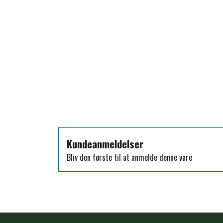
TKO
WAHLSTEN
WALDHAUSEN
WALSH
ZILCO
QHP -BRANDS OF Q
PREMIER EQUINE INSEKTBESKYTTELSE
Kundeanmeldelser
Bliv den første til at anmelde denne vare