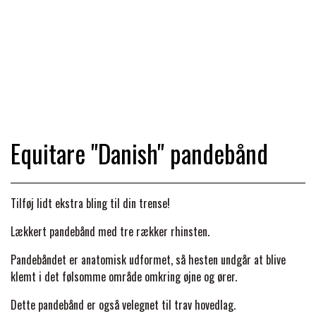
TRAV & GALOP
DÆKKENER & TILBEHØR
JAKKER & VESTE
STRIGLEKASSER & STALDSKABE
SEJRSDÆKKENER
KRAFFT FODER
BANDAGER & BENBESKYTTELSE
SKO & STØVLER
SÅRPLEJE & STALDAPOTEK
TRAVUDSTYR MED NAVN
PREMIER EQUINE
PLEJE & STALD
PISKE & SPORER
SHAMPOO & SHINER
GRIMER & TRÆKTOV
Equitare "Danish" pandebånd
PREMIER EQUINE REGN - &
TILSKUD & VITAMINER
OUTLET
HJELME
HOVPLEJE
OVERGANGSDÆKKEN
SELER & TILBEHØR
Tilføj lidt ekstra bling til din trense!
LONGERING
SIKKERHEDSVESTE
BRANDS
LÆDER & UDSTYRSPLEJE
PREMIER EQUINE VINTERDÆKKEN
Lækkert pandebånd med tre rækker rhinsten.
HOVEDLAG & TILBEHØR
Pandebåndet er anatomisk udformet, så hesten undgår at blive
PONY & SHETTY
ANIMALINTEX®
HANDSKER
klemt i det følsomme område omkring øjne og ører.
KLIPPEMASKINER & STØVSUGERE
PREMIER EQUINE STALDDÆKKEN
GAMSCHER & BANDAGER
Dette pandebånd er også velegnet til trav hovedlag.
TRANSPORT UDSTYR