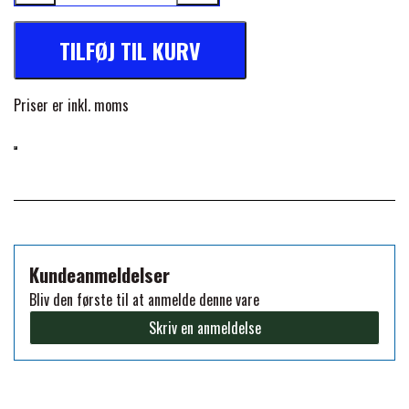
FORAN EQUINE
PREMIER EQUINE SADLER
TILFØJ TIL KURV
GP TACK
PREMIER EQUINE SADEL TILBEHØR
Priser er inkl. moms
HAPPY MOUTH
PREMIER EQUINE SADELUNDERLAG
HEVARI
PREMIER EQUINE PADS
Kundeanmeldelser
JACKS
PREMIER EQUINE BENBESKYTTELSE
Bliv den første til at anmelde denne vare
Skriv en anmeldelse
KÄLLQUIST EQUESTIAN
PREMIER EQUINE TRANSPORT
BESKYTTELSE
LEMIEUX