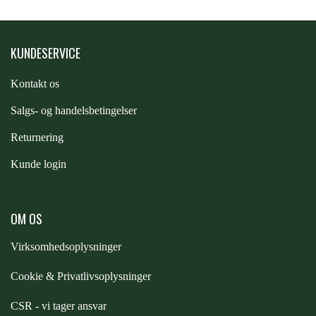
PREMIER EQUINE KØLETERAPI
LIKIT
KUNDESERVICE
PREMIER EQUINE GROOMING & STALD
Kontakt os
MUSTAD
S
algs- og handelsbetingelser
PREMIER EQUINE RYTTER
NAF
Returnering
Kunde login
PHARMACARE
OM OS
PREMIER EQUINE
Virksomhedsoplysninger
Cookie & Privatlivsoplysninger
RACING TACK
CSR - vi tager ansvar