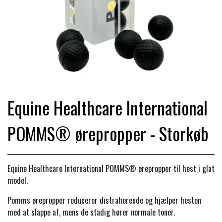
TRAV & GALOP
DÆKKENER & TILBEHØR
JAKKER & VESTE
STRIGLEKASSER & STALDSKABE
SEJRSDÆKKENER
KRAFFT FODER
BANDAGER & BENBESKYTTELSE
SKO & STØVLER
SÅRPLEJE & STALDAPOTEK
TRAVUDSTYR MED NAVN
PREMIER EQUINE
PLEJE & STALD
PISKE & SPORER
SHAMPOO & SHINER
GRIMER & TRÆKTOV
Equine Healthcare International
PREMIER EQUINE REGN - &
TILSKUD & VITAMINER
OUTLET
HJELME
POMMS® ørepropper - Storkøb
HOVPLEJE
OVERGANGSDÆKKEN
SELER & TILBEHØR
LONGERING
SIKKERHEDSVESTE
BRANDS
LÆDER & UDSTYRSPLEJE
PREMIER EQUINE VINTERDÆKKEN
HOVEDLAG & TILBEHØR
Equine Healthcare International
POMMS®
ørepropper til hest i glat
model.
PONY & SHETTY
ANIMALINTEX®
HANDSKER
KLIPPEMASKINER & STØVSUGERE
PREMIER EQUINE STALDDÆKKEN
Pomms ørepropper reducerer distraherende og hjælper hesten
GAMSCHER & BANDAGER
med at slappe af, mens de stadig hører normale toner.
TRANSPORT UDSTYR