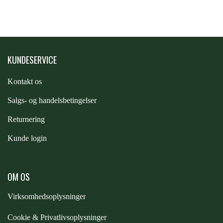
PREMIER EQUINE KØLETERAPI
LIKIT
PREMIER EQUINE GROOMING & STALD
KUNDESERVICE
MUSTAD
Kontakt os
PREMIER EQUINE RYTTER
NAF
S
algs- og handelsbetingelser
Returnering
PHARMACARE
Kunde login
PREMIER EQUINE
OM OS
RACING TACK
Virksomhedsoplysninger
Cookie & Privatlivsoplysninger