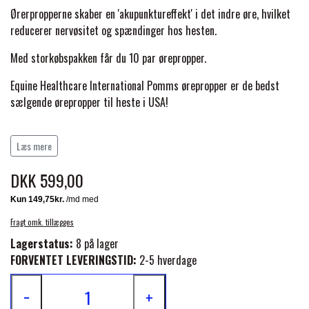
BACK ON TRACK
STRØMPER
INSEKTBESKYTTELSE
PREMIER EQUINE LINERS & DÆKKEN
Ørerpropperne skaber en 'akupunktureffekt' i det indre øre, hvilket
TRAVDÆKKEN & TILBEHØR
reducerer nervøsitet og spændinger hos hesten.
TILBEHØR
TERAPI PRODUKTER
CARR & DAY & MARTIN
HUER & HALSTØRKLÆDER
HESTEBOLCHER & TREATS
Med storkøbspakken får du 10 par ørepropper.
SKO & VÆRKTØJ
PREMIER EQUINE WALKER & RIDEDÆKKEN
Equine Healthcare International Pomms ørepropper er de bedst
CUSTOM
GAVEARTIKLER VOKSNE
sælgende ørepropper til heste i USA!
TILSKUD & VITAMINER
VOGNE & TILBEHØR
PREMIER EQUINE INSEKTBESKYTTELSE
DELTACAST
BØRN & JUNIOR
Læs mere
STALD & FOLD
TRAV KUSK
PREMIER EQUINE MAGNET & INFRARØD
DKK 599,00
EMIN
SKO & SMEDEVÆRKTØJ
TERAPI
PONYTRAV
Fragt omk. tillægges
FENWICK LIQUID TITANIUM®
Lagerstatus:
8 på lager
PREMIER EQUINE GRIMER & TRÆKTOV
MONTÉ
FORVENTET LEVERINGSTID:
2-5 hverdage
FINNTACK
−
+
PREMIER EQUINE TRENSE & TILBEHØR
GALOP