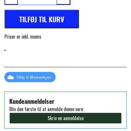
FORAN EQUINE
PREMIER EQUINE SADLER
TILFØJ TIL KURV
GP TACK
PREMIER EQUINE SADEL TILBEHØR
Priser er inkl. moms
HAPPY MOUTH
PREMIER EQUINE SADELUNDERLAG
HEVARI
PREMIER EQUINE PADS
Tilføj til Ønskeskyen
JACKS
PREMIER EQUINE BENBESKYTTELSE
Kundeanmeldelser
KÄLLQUIST EQUESTIAN
Bliv den første til at anmelde denne vare
PREMIER EQUINE TRANSPORT
Skriv en anmeldelse
BESKYTTELSE
LEMIEUX