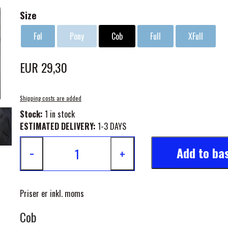
Size
Føl
Pony
Cob
Full
XFull
EUR 29,30
ELSE
Shipping costs are added
Stock:
1 in stock
ESTIMATED DELIVERY:
1-3 DAYS
Add to ba
−
+
Priser er inkl. moms
Cob