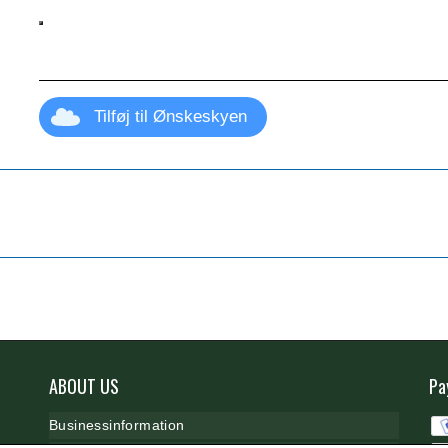
Tilføj til Ønskeskyen
ABOUT US
Pa
B
usinessinformation