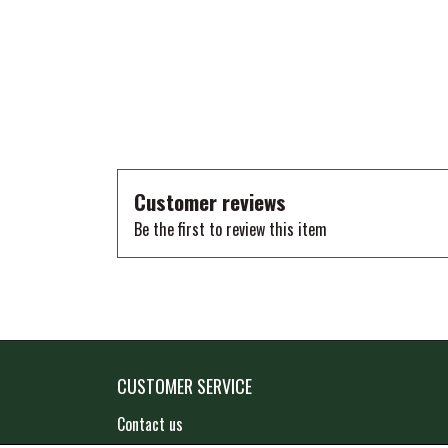
TKO
WAHLSTEN
WALDHAUSEN
WALSH
ZILCO
QHP -BRANDS OF Q
Customer reviews
PREMIER EQUINE INSEKTBESKYTTELSE
Be the first to review this item
CUSTOMER SERVICE
Contact us