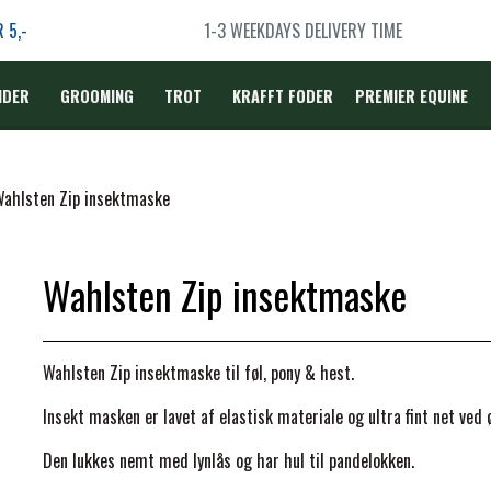
R
5,-
1-3 WEEKDAYS DELIVERY TIME
IDER
GROOMING
TROT
KRAFFT FODER
PREMIER EQUINE
DÆKKEN
ahlsten Zip insektmaske
Wahlsten Zip insektmaske
LBEHØR
N
Wahlsten Zip insektmaske til føl, pony & hest.
TERAPI
Insekt masken er lavet af elastisk materiale og ultra fint net ved 
Den lukkes nemt med lynlås og har hul til pandelokken.