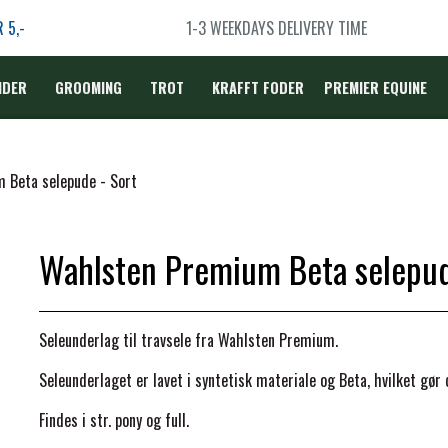
R
5,-
1-3 WEEKDAYS DELIVERY TIME
IDER
GROOMING
TROT
KRAFFT FODER
PREMIER EQUINE
DÆKKEN
 Beta selepude - Sort
Wahlsten Premium Beta selepud
LBEHØR
N
Seleunderlag til travsele fra Wahlsten Premium.
TERAPI
Seleunderlaget er lavet i syntetisk materiale og Beta, hvilket gø
Findes i str. pony og full.