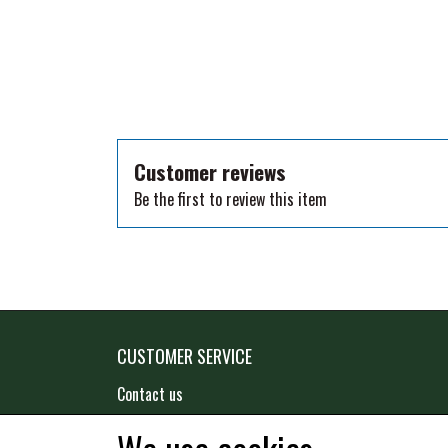
TKO
WAHLSTEN
WALDHAUSEN
WALSH
ZILCO
Customer reviews
QHP -BRANDS OF Q
Be the first to review this item
PREMIER EQUINE INSEKTBESKYTTELSE
CUSTOMER SERVICE
Contact us
Terms