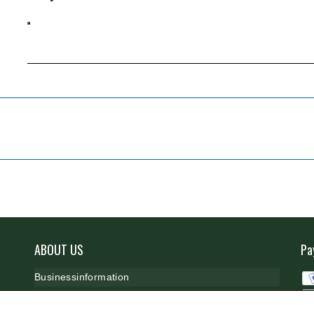
ABOUT US
Pa
B
usinessinformation
Cookie & P
rivacy