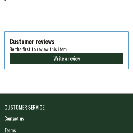
PREMIER EQUINE KØLETERAPI
LIKIT
PREMIER EQUINE GROOMING & STALD
MUSTAD
Customer reviews
Be the first to review this item
PREMIER EQUINE RYTTER
NAF
Write a review
PHARMACARE
PREMIER EQUINE
CUSTOMER SERVICE
RACING TACK
Contact us
Terms