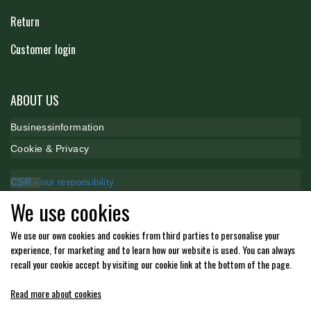
STAR TACK
Return
Customer login
STUD MUFFIN
ABOUT US
TIMER GPS
B
usinessinformation
Cookie & P
rivacy
TKO
CSR -
our responsibility
WAHLSTEN
We use cookies
Payment methods
We use our own cookies and cookies from third parties to personalise your
WALDHAUSEN
experience, for marketing and to learn how our website is used. You can always
recall your cookie accept by visiting our cookie link at the bottom of the page.
Read more about cookies
WALSH
Kommende åbningstider i butikken i Charlottenlund