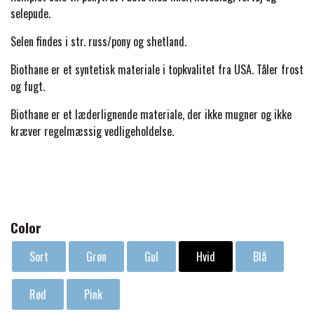
BACK ON TRACK
STRØMPER
INSEKTBESKYTTELSE
PREMIER EQUINE LINERS & DÆKKEN
selepude.
TRAVDÆKKEN & TILBEHØR
TILBEHØR
Selen findes i str. russ/pony og shetland.
TERAPI PRODUKTER
CARR & DAY & MARTIN
HUER & HALSTØRKLÆDER
HESTEBOLCHER & TREATS
SKO & VÆRKTØJ
Biothane er et syntetisk materiale i topkvalitet fra USA. Tåler frost
PREMIER EQUINE WALKER & RIDEDÆKKEN
og fugt.
CUSTOM
GAVEARTIKLER VOKSNE
TILSKUD & VITAMINER
VOGNE & TILBEHØR
Biothane er et læderlignende materiale, der ikke mugner og ikke
PREMIER EQUINE INSEKTBESKYTTELSE
kræver regelmæssig vedligeholdelse.
DELTACAST
BØRN & JUNIOR
STALD & FOLD
TRAV KUSK
PREMIER EQUINE MAGNET & INFRARØD
EMIN
SKO & SMEDEVÆRKTØJ
TERAPI
PONYTRAV
Color
FENWICK LIQUID TITANIUM®
PREMIER EQUINE GRIMER & TRÆKTOV
MONTÉ
Sort
Grøn
Gul
Hvid
Blå
FINNTACK
Rød
Pink
PREMIER EQUINE TRENSE & TILBEHØR
GALOP