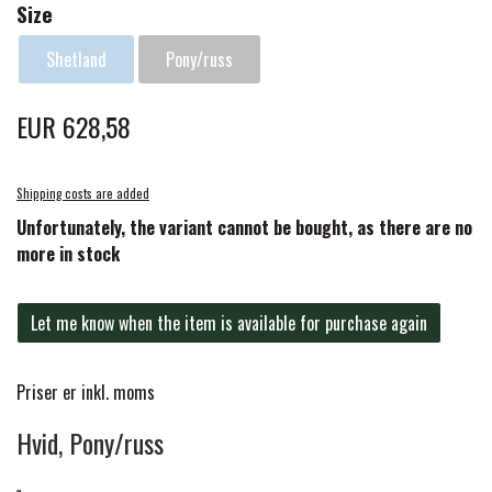
Size
FORAN EQUINE
PREMIER EQUINE SADLER
Shetland
Pony/russ
GP TACK
EUR 628,58
PREMIER EQUINE SADEL TILBEHØR
HAPPY MOUTH
Shipping costs are added
PREMIER EQUINE SADELUNDERLAG
Unfortunately, the variant cannot be bought, as there are no
more in stock
HEVARI
PREMIER EQUINE PADS
Let me know when the item is available for purchase again
JACKS
PREMIER EQUINE BENBESKYTTELSE
Priser er inkl. moms
KÄLLQUIST EQUESTIAN
PREMIER EQUINE TRANSPORT
Hvid, Pony/russ
BESKYTTELSE
LEMIEUX