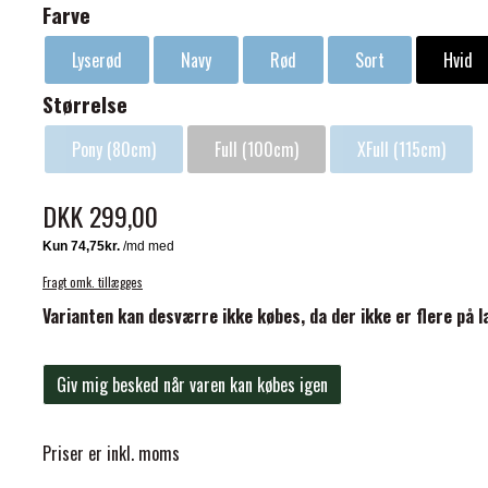
Farve
Lyserød
Navy
Rød
Sort
Hvid
Størrelse
Pony (80cm)
Full (100cm)
XFull (115cm)
ELSE
DKK 299,00
Fragt omk. tillægges
Varianten kan desværre ikke købes, da der ikke er flere på l
Giv mig besked når varen kan købes igen
Priser er inkl. moms