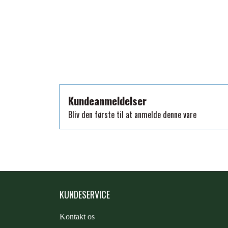
TKO
WAHLSTEN
WALDHAUSEN
WALSH
ZILCO
QHP -BRANDS OF Q
Kundeanmeldelser
PREMIER EQUINE INSEKTBESKYTTELSE
Bliv den første til at anmelde denne vare
KUNDESERVICE
Kontakt os