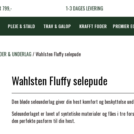
R 799,-
1-3 DAGES LEVERING
PLEJE & STALD
TRAV & GALOP
KRAFFT FODER
PREMIER E
DÆKKEN
DER & UNDERLAG
Wahlsten Fluffy selepude
Wahlsten Fluffy selepude
LBEHØR
N
Den bløde seleunderlag giver din hest komfort og beskyttelse und
TERAPI
Seleunderlaget er lavet af syntetiske materialer og fåes i tre forske
den perfekte pasform til din hest.