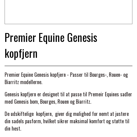
TRAV & GALOP
DÆKKENER & TILBEHØR
JAKKER & VESTE
STRIGLEKASSER & STALDSKABE
SEJRSDÆKKENER
KRAFFT FODER
BANDAGER & BENBESKYTTELSE
Premier Equine Genesis
SKO & STØVLER
SÅRPLEJE & STALDAPOTEK
TRAVUDSTYR MED NAVN
kopfjern
PREMIER EQUINE
PLEJE & STALD
PISKE & SPORER
SHAMPOO & SHINER
GRIMER & TRÆKTOV
PREMIER EQUINE REGN - &
TILSKUD & VITAMINER
OUTLET
Premier Equine Genesis kopfjern - Passer til Bourges-, Rouen- og
HJELME
HOVPLEJE
OVERGANGSDÆKKEN
Biarritz modellerne.
SELER & TILBEHØR
LONGERING
Genesis
kopfjern
er designet til at passe til Premeir Equines sadler
SIKKERHEDSVESTE
BRANDS
LÆDER & UDSTYRSPLEJE
PREMIER EQUINE VINTERDÆKKEN
med Genesis bom, Bourges, Rouen og Biarritz.
HOVEDLAG & TILBEHØR
PONY & SHETTY
De udskiftelige
kopfjern,
giver dig mulighed for nemt at justere
ANIMALINTEX®
HANDSKER
KLIPPEMASKINER & STØVSUGERE
PREMIER EQUINE STALDDÆKKEN
din sadels pasform, hvilket sikrer maksimal komfort og støtte til
GAMSCHER & BANDAGER
din hest.
TRANSPORT UDSTYR