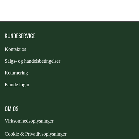
PREMIER EQUINE KØLETERAPI
LIKIT
PREMIER EQUINE GROOMING & STALD
KUNDESERVICE
MUSTAD
Kontakt os
PREMIER EQUINE RYTTER
NAF
S
algs- og handelsbetingelser
Returnering
PHARMACARE
Kunde login
PREMIER EQUINE
OM OS
Virksomhedsoplysninger
RACING TACK
Cookie & Privatlivsoplysninger