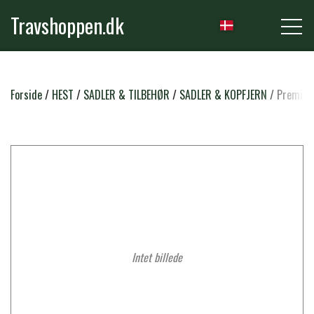
Travshoppen.dk
NYHEDER
Forside
HEST
SADLER & TILBEHØR
SADLER & KOPFJERN
Premier 
HEST
GRIMER & TRÆKTOVE
RYTTER
TRENSER & TILBEHØR
RIDEBUKSER & LEGGINS
Intet billede
PLEJE & STALD
SADLER & TILBEHØR
TRØJER, BLUSER & T-SHIRTS
STRIGLER & TILBEHØR