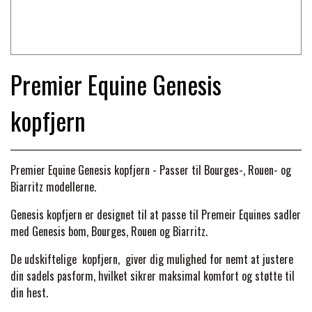
TRAV & GALOP
DÆKKENER & TILBEHØR
JAKKER & VESTE
STRIGLEKASSER & STALDSKABE
SEJRSDÆKKENER
KRAFFT FODER
BANDAGER & BENBESKYTTELSE
Premier Equine Genesis
SKO & STØVLER
SÅRPLEJE & STALDAPOTEK
TRAVUDSTYR MED NAVN
kopfjern
PREMIER EQUINE
PLEJE & STALD
PISKE & SPORER
SHAMPOO & SHINER
GRIMER & TRÆKTOV
PREMIER EQUINE REGN - &
TILSKUD & VITAMINER
OUTLET
Premier Equine Genesis kopfjern - Passer til Bourges-, Rouen- og
HJELME
HOVPLEJE
OVERGANGSDÆKKEN
Biarritz modellerne.
SELER & TILBEHØR
LONGERING
Genesis
kopfjern
er designet til at passe til Premeir Equines sadler
SIKKERHEDSVESTE
BRANDS
LÆDER & UDSTYRSPLEJE
PREMIER EQUINE VINTERDÆKKEN
med Genesis bom, Bourges, Rouen og Biarritz.
HOVEDLAG & TILBEHØR
PONY & SHETTY
De udskiftelige
kopfjern,
giver dig mulighed for nemt at justere
ANIMALINTEX®
HANDSKER
KLIPPEMASKINER & STØVSUGERE
PREMIER EQUINE STALDDÆKKEN
din sadels pasform, hvilket sikrer maksimal komfort og støtte til
GAMSCHER & BANDAGER
din hest.
TRANSPORT UDSTYR