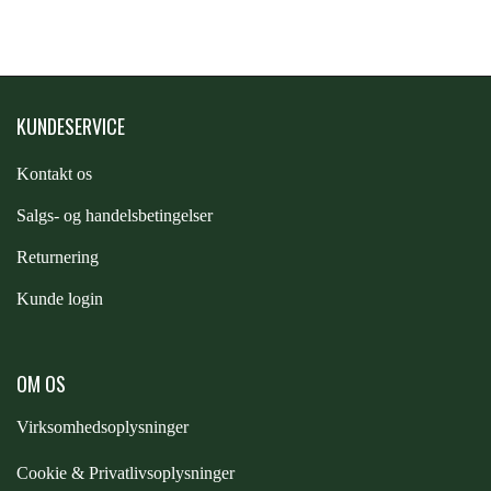
PREMIER EQUINE KØLETERAPI
LIKIT
PREMIER EQUINE GROOMING & STALD
KUNDESERVICE
MUSTAD
Kontakt os
PREMIER EQUINE RYTTER
NAF
S
algs- og handelsbetingelser
Returnering
PHARMACARE
Kunde login
PREMIER EQUINE
OM OS
Virksomhedsoplysninger
RACING TACK
Cookie & Privatlivsoplysninger