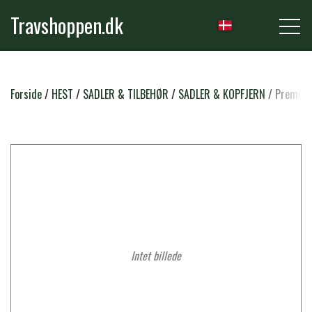
Travshoppen.dk
NYHEDER
Forside
HEST
SADLER & TILBEHØR
SADLER & KOPFJERN
Premier 
HEST
GRIMER & TRÆKTOVE
RYTTER
TRENSER & TILBEHØR
RIDEBUKSER & LEGGINS
Intet billede
PLEJE & STALD
SADLER & TILBEHØR
TRØJER, BLUSER & T-SHIRTS
STRIGLER & TILBEHØR