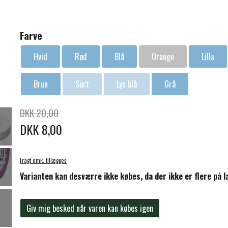
Farve
Hvid
Rød
Blå
Orange
Lilla
ELSE
Brun
Sort
Lys blå
Grå
DKK 20,00
DKK 8,00
Fragt omk. tillægges
Varianten kan desværre ikke købes, da der ikke er flere på l
Giv mig besked når varen kan købes igen