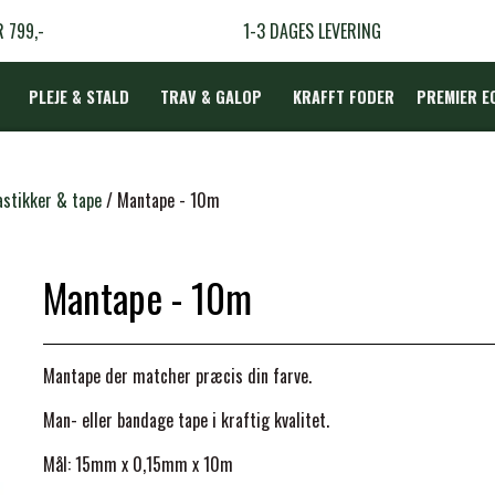
R 799,-
1-3 DAGES LEVERING
PLEJE & STALD
TRAV & GALOP
KRAFFT FODER
PREMIER E
DÆKKEN
stikker & tape
Mantape - 10m
Mantape - 10m
LBEHØR
N
Mantape der matcher præcis din farve.
TERAPI
Man- eller bandage tape i kraftig kvalitet.
Mål: 15mm x 0,15mm x 10m