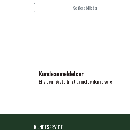
TKO
Se flere billeder
WAHLSTEN
WALDHAUSEN
WALSH
ZILCO
QHP -BRANDS OF Q
PREMIER EQUINE INSEKTBESKYTTELSE
Kundeanmeldelser
Bliv den første til at anmelde denne vare
KUNDESERVICE