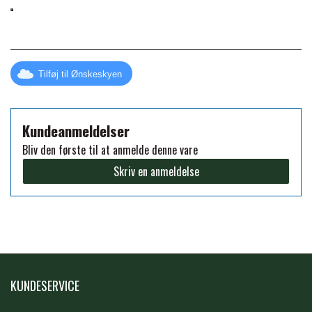
PREMIER EQUINE KØLETERAPI
LIKIT
PREMIER EQUINE GROOMING & STALD
Tilføj til Ønskeskyen
MUSTAD
PREMIER EQUINE RYTTER
Kundeanmeldelser
NAF
Bliv den første til at anmelde denne vare
Skriv en anmeldelse
PHARMACARE
PREMIER EQUINE
RACING TACK
KUNDESERVICE