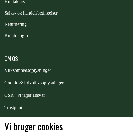
Kontakt os
STAR TACK
S
algs- og handelsbetingelser
STUD MUFFIN
Returnering
Kunde login
TIMER GPS
OM OS
TKO
Virksomhedsoplysninger
Cookie & Privatlivsoplysninger
WAHLSTEN
CSR - vi tager ansvar
WALDHAUSEN
Trustpilot
Samarbejde
-
affiliates
Vi bruger cookies
WALSH