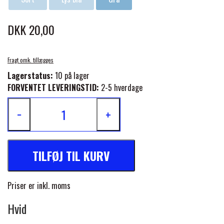
FORAN EQUINE
PREMIER EQUINE SADLER
DKK 20,00
GP TACK
PREMIER EQUINE SADEL TILBEHØR
Fragt omk. tillægges
Lagerstatus:
10 på lager
HAPPY MOUTH
FORVENTET LEVERINGSTID:
2-5 hverdage
PREMIER EQUINE SADELUNDERLAG
−
+
HEVARI
PREMIER EQUINE PADS
JACKS
TILFØJ TIL KURV
PREMIER EQUINE BENBESKYTTELSE
KÄLLQUIST EQUESTIAN
Priser er inkl. moms
PREMIER EQUINE TRANSPORT
Hvid
BESKYTTELSE
LEMIEUX