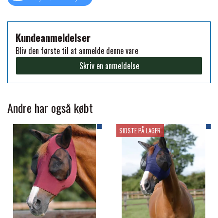
PREMIER EQUINE KØLETERAPI
LIKIT
Kundeanmeldelser
Bliv den første til at anmelde denne vare
PREMIER EQUINE GROOMING & STALD
MUSTAD
Skriv en anmeldelse
PREMIER EQUINE RYTTER
NAF
Andre har også købt
PHARMACARE
SIDSTE PÅ LAGER
PREMIER EQUINE
RACING TACK