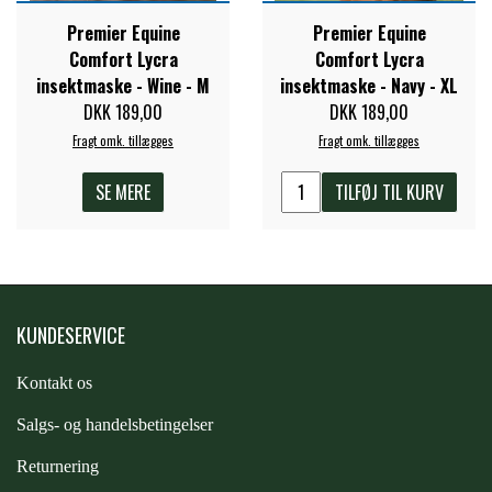
STAR TACK
Premier Equine
Premier Equine
Comfort Lycra
Comfort Lycra
insektmaske - Wine - M
insektmaske - Navy - XL
STUD MUFFIN
DKK 189,00
DKK 189,00
Fragt omk. tillægges
Fragt omk. tillægges
TIMER GPS
SE MERE
TILFØJ TIL KURV
TKO
WAHLSTEN
KUNDESERVICE
Kontakt os
WALDHAUSEN
S
algs- og handelsbetingelser
WALSH
Returnering