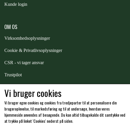
Kunde login
ZILCO
OM OS
QHP -BRANDS OF Q
Virksomhedsoplysninger
Cookie & Privatlivsoplysninger
PREMIER EQUINE INSEKTBESKYTTELSE
CSR - vi tager ansvar
Trustpilot
Samarbejde
-
affiliates
Vi bruger cookies
Vi bruger egne cookies og cookies fra tredjeparter til at personalisere din
Hos os kan du betale med:
brugeroplevelse, til markedsføring og til at undersøge, hvordan vores
hjemmeside anvendes af besøgende. Du kan altid tilbagekalde dit samtykke ved
at trykke på linket 'Cookies' nederst på siden.