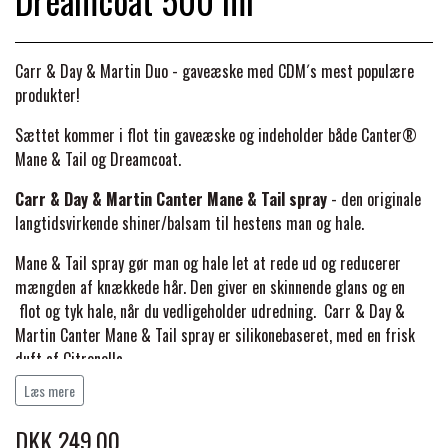
Dreamcoat 500 ml
BACK ON TRACK
STRØMPER
INSEKTBESKYTTELSE
PREMIER EQUINE LINERS & DÆKKEN
TRAVDÆKKEN & TILBEHØR
TILBEHØR
TERAPI PRODUKTER
CARR & DAY & MARTIN
HUER & HALSTØRKLÆDER
Carr & Day & Martin Duo - gaveæske med CDM´s mest populære
HESTEBOLCHER & TREATS
SKO & VÆRKTØJ
produkter!
PREMIER EQUINE WALKER & RIDEDÆKKEN
Sættet kommer i flot tin gaveæske og indeholder både
Canter®
CUSTOM
GAVEARTIKLER VOKSNE
TILSKUD & VITAMINER
Mane & Tail
og
Dreamcoat.
VOGNE & TILBEHØR
PREMIER EQUINE INSEKTBESKYTTELSE
Carr & Day & Martin Canter Mane & Tail spray
- den originale
DELTACAST
BØRN & JUNIOR
STALD & FOLD
langtidsvirkende shiner/balsam til hestens man og hale.
TRAV KUSK
PREMIER EQUINE MAGNET & INFRARØD
Mane & Tail spray gør man og hale let at rede ud og reducerer
EMIN
SKO & SMEDEVÆRKTØJ
mængden af knækkede hår.
Den giver en skinnende glans og en
TERAPI
PONYTRAV
flot og tyk hale, når du vedligeholder udredning.
Carr & Day &
Martin Canter Mane & Tail spray er silikonebaseret, med en frisk
FENWICK LIQUID TITANIUM®
PREMIER EQUINE GRIMER & TRÆKTOV
duft af Citronella
MONTÉ
Læs mere
Carr & Day & Martin
Dreamcoat -
shiner er den ultimative
FINNTACK
pelsglans til konkurrence og shows.
PREMIER EQUINE TRENSE & TILBEHØR
GALOP
DKK 249,00