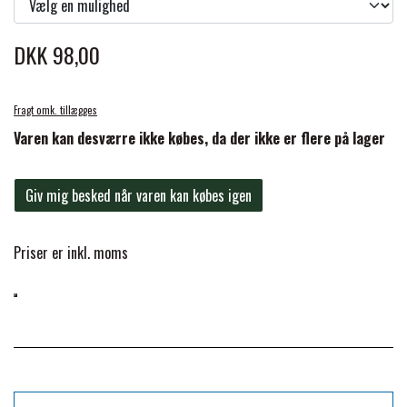
FORAN EQUINE
PREMIER EQUINE SADLER
DKK 98,00
GP TACK
PREMIER EQUINE SADEL TILBEHØR
Fragt omk. tillægges
Varen kan desværre ikke købes, da der ikke er flere på lager
HAPPY MOUTH
PREMIER EQUINE SADELUNDERLAG
Giv mig besked når varen kan købes igen
HEVARI
PREMIER EQUINE PADS
Priser er inkl. moms
JACKS
PREMIER EQUINE BENBESKYTTELSE
KÄLLQUIST EQUESTIAN
PREMIER EQUINE TRANSPORT
BESKYTTELSE
LEMIEUX