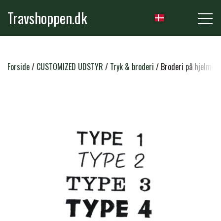
Travshoppen.dk
NYHEDER
Forside
CUSTOMIZED UDSTYR
Tryk & broderi
Broderi på hjelmov
HEST
GRIMER & TRÆKTOVE
RYTTER
TRENSER & TILBEHØR
RIDEBUKSER & LEGGINS
PLEJE & STALD
SADLER & TILBEHØR
TRØJER, BLUSER & T-SHIRTS
STRIGLER & TILBEHØR