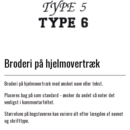
TRAV & GALOP
DÆKKENER & TILBEHØR
JAKKER & VESTE
STRIGLEKASSER & STALDSKABE
SEJRSDÆKKENER
KRAFFT FODER
BANDAGER & BENBESKYTTELSE
SKO & STØVLER
SÅRPLEJE & STALDAPOTEK
TRAVUDSTYR MED NAVN
PREMIER EQUINE
PLEJE & STALD
PISKE & SPORER
SHAMPOO & SHINER
GRIMER & TRÆKTOV
Broderi på hjelmovertræk
PREMIER EQUINE REGN - &
TILSKUD & VITAMINER
OUTLET
HJELME
HOVPLEJE
OVERGANGSDÆKKEN
SELER & TILBEHØR
Broderi på hjelmovertræk med ønsket navn eller tekst.
LONGERING
SIKKERHEDSVESTE
BRANDS
LÆDER & UDSTYRSPLEJE
PREMIER EQUINE VINTERDÆKKEN
Placeres bag på som standard - ønsker du andet så noter det
HOVEDLAG & TILBEHØR
venligst i kommentarfeltet.
PONY & SHETTY
ANIMALINTEX®
HANDSKER
Størrelsen på bogstaverne kan variere alt efter længden af navnet
KLIPPEMASKINER & STØVSUGERE
PREMIER EQUINE STALDDÆKKEN
GAMSCHER & BANDAGER
og skrifttype.
TRANSPORT UDSTYR