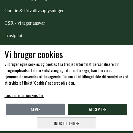
Cookie & Privatlivsoplysninger
CSR - vi tager ansvar
Trustpilot
Samarbejde
-
affiliates
Vi bruger cookies
Vi bruger egne cookies og cookies fra tredjeparter til at personalisere din
Hos os kan du betale med:
brugeroplevelse, til markedsføring og til at undersøge, hvordan vores
hjemmeside anvendes af besøgende. Du kan altid tilbagekalde dit samtykke ved
at trykke på linket 'Cookies' nederst på siden.
Læs mere om cookies her
Kommende åbningstider i butikken i Charlottenlund
AFVIS
ACCEPTER
INDSTILLINGER