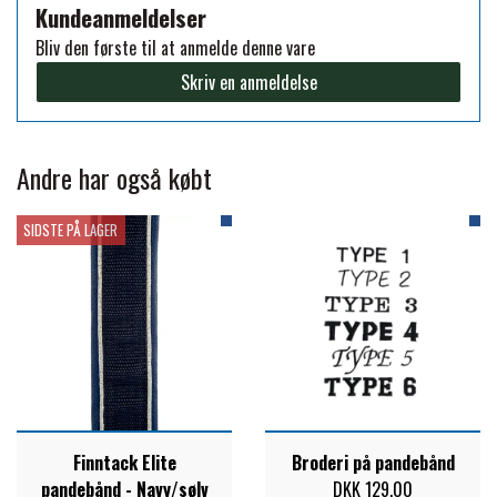
Kundeanmeldelser
PREMIER EQUINE KØLETERAPI
Bliv den første til at anmelde denne vare
LIKIT
Skriv en anmeldelse
PREMIER EQUINE GROOMING & STALD
MUSTAD
Andre har også købt
PREMIER EQUINE RYTTER
NAF
SIDSTE PÅ LAGER
PHARMACARE
PREMIER EQUINE
RACING TACK
Finntack Elite
Broderi på pandebånd
pandebånd - Navy/sølv
DKK 129,00