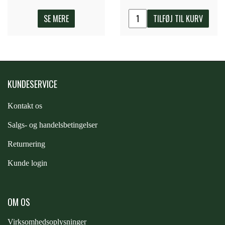
SE MERE
TILFØJ TIL KURV
ZILCO
QHP -BRANDS OF Q
KUNDESERVICE
PREMIER EQUINE INSEKTBESKYTTELSE
Kontakt os
S
algs- og handelsbetingelser
Returnering
Kunde login
OM OS
Virksomhedsoplysninger