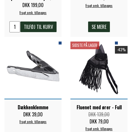
STAR TACK
DKK 199,00
Fragt omk. tillægges
Fragt omk. tillægges
STUD MUFFIN
TILFØJ TIL KURV
SE MERE
TIMER GPS
SIDSTE PÅ LAGER
-43%
TKO
WAHLSTEN
WALDHAUSEN
Dækkenklemme
Fluenet med ører - Full
DKK 39,00
DKK 139,00
DKK 79,00
Fragt omk. tillægges
WALSH
Fragt omk. tillægges