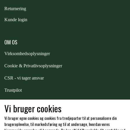
Returnering
PREMIER EQUINE KØLETERAPI
LIKIT
Kunde login
PREMIER EQUINE GROOMING & STALD
MUSTAD
OM OS
PREMIER EQUINE RYTTER
Virksomhedsoplysninger
NAF
Cookie & Privatlivsoplysninger
PHARMACARE
CSR - vi tager ansvar
Trustpilot
PREMIER EQUINE
Samarbejde
-
affiliates
Vi bruger cookies
RACING TACK
Vi bruger egne cookies og cookies fra tredjeparter til at personalisere din
Hos os kan du betale med:
brugeroplevelse, til markedsføring og til at undersøge, hvordan vores