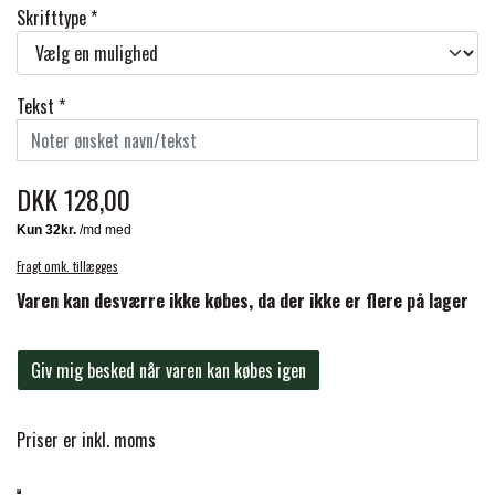
BACK ON TRACK
STRØMPER
INSEKTBESKYTTELSE
PREMIER EQUINE LINERS & DÆKKEN
Skrifttype *
TRAVDÆKKEN & TILBEHØR
TILBEHØR
TERAPI PRODUKTER
CARR & DAY & MARTIN
HUER & HALSTØRKLÆDER
HESTEBOLCHER & TREATS
SKO & VÆRKTØJ
Tekst *
PREMIER EQUINE WALKER & RIDEDÆKKEN
CUSTOM
GAVEARTIKLER VOKSNE
TILSKUD & VITAMINER
VOGNE & TILBEHØR
DKK 128,00
PREMIER EQUINE INSEKTBESKYTTELSE
DELTACAST
BØRN & JUNIOR
STALD & FOLD
TRAV KUSK
Fragt omk. tillægges
PREMIER EQUINE MAGNET & INFRARØD
EMIN
Varen kan desværre ikke købes, da der ikke er flere på lager
SKO & SMEDEVÆRKTØJ
TERAPI
PONYTRAV
Giv mig besked når varen kan købes igen
FENWICK LIQUID TITANIUM®
PREMIER EQUINE GRIMER & TRÆKTOV
MONTÉ
Priser er inkl. moms
FINNTACK
PREMIER EQUINE TRENSE & TILBEHØR
GALOP