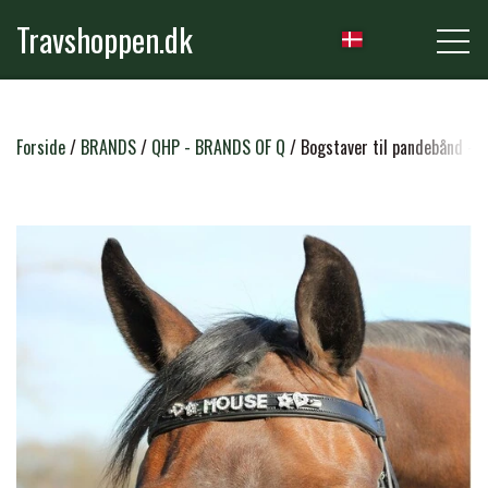
Travshoppen.dk
NYHEDER
Forside
BRANDS
QHP - BRANDS OF Q
Bogstaver til pandebånd - S
HEST
GRIMER & TRÆKTOVE
RYTTER
TRENSER & TILBEHØR
RIDEBUKSER & LEGGINS
PLEJE & STALD
SADLER & TILBEHØR
TRØJER, BLUSER & T-SHIRTS
STRIGLER & TILBEHØR