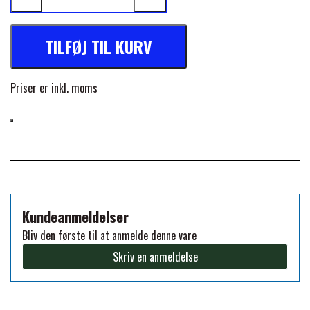
FORAN EQUINE
PREMIER EQUINE SADLER
TILFØJ TIL KURV
GP TACK
PREMIER EQUINE SADEL TILBEHØR
Priser er inkl. moms
HAPPY MOUTH
PREMIER EQUINE SADELUNDERLAG
HEVARI
PREMIER EQUINE PADS
JACKS
Kundeanmeldelser
PREMIER EQUINE BENBESKYTTELSE
Bliv den første til at anmelde denne vare
KÄLLQUIST EQUESTIAN
Skriv en anmeldelse
PREMIER EQUINE TRANSPORT
BESKYTTELSE
LEMIEUX