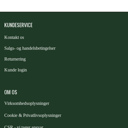
PREMIER EQUINE KØLETERAPI
LIKIT
KUNDESERVICE
PREMIER EQUINE GROOMING & STALD
MUSTAD
Kontakt os
S
algs- og handelsbetingelser
PREMIER EQUINE RYTTER
NAF
Returnering
Kunde login
PHARMACARE
OM OS
PREMIER EQUINE
Virksomhedsoplysninger
RACING TACK
Cookie & Privatlivsoplysninger
CSR - vi tager ansvar